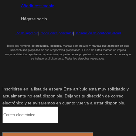
Añadir testimonio
Hágase socio
|
|
Pie de imprenta
Condiciones generales
Declaración de confidencialidad
Todos los nombres de productos, logotipos, marcas comerciales y marcas que aparecen en este
sitio web son propiedad de sus respectivos propietarios. El uso de estas marcas no implica
ninguna afiliación, aprobación o patrocinio por parte de los propietarios de las marcas, a menos que
se indique explícitamente. Todos los derechos reservados.
Inscribirse en la lista de espera
Este artículo está muy solicitado y
actualmente no está disponible. Déjanos tu dirección de correo
electrónico y te avisaremos en cuanto vuelva a estar disponible.