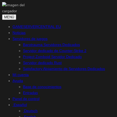
Saltar
MENÚ
al
GAMESERVERCENTRAL.EU
contenido
Noticias
Servidores de juegos
Barotrauma Servidores Dedicados
Servidor dedicado de Counter-Strike 2
Project Zomboid Servidor Dedicado
Servidor dedicado Rust
Satisfactory Alojamiento de Servidores Dedicados
Mi cuenta
Ayuda
Base de conocimientos
Entradas
Panel de control
Español
Deutsch
English