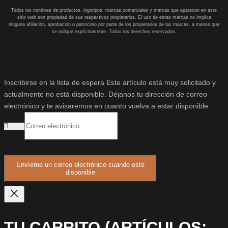
Todos los nombres de productos, logotipos, marcas comerciales y marcas que aparecen en este
sitio web son propiedad de sus respectivos propietarios. El uso de estas marcas no implica
ninguna afiliación, aprobación o patrocinio por parte de los propietarios de las marcas, a menos que
se indique explícitamente. Todos los derechos reservados.
Inscribirse en la lista de espera
Este artículo está muy solicitado y
actualmente no está disponible. Déjanos tu dirección de correo
electrónico y te avisaremos en cuanto vuelva a estar disponible.
Envíeme un correo electrónico cuando esté
disponible
TU CARRITO
(ARTÍCULOS: